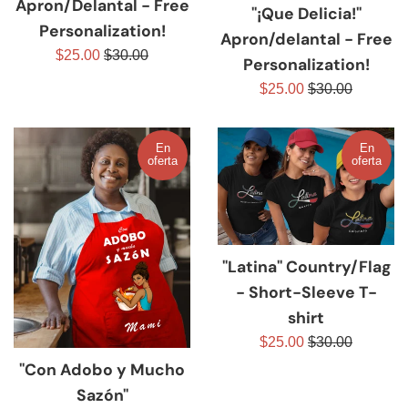
Apron/Delantal - Free
"¡Que Delicia!"
Personalization!
Apron/delantal - Free
Precio
Precio
$25.00
$30.00
Personalization!
de
habitual
Precio
Precio
$25.00
$30.00
venta
de
habitual
venta
En
En
oferta
oferta
"Latina" Country/Flag
- Short-Sleeve T-
shirt
Precio
Precio
$25.00
$30.00
de
habitual
"Con Adobo y Mucho
venta
Sazón"