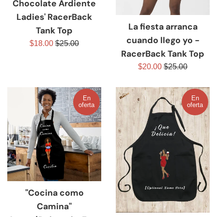
Chocolate Ardiente
Ladies' RacerBack
La fiesta arranca
Tank Top
cuando llego yo -
Precio
Precio
$18.00
$25.00
RacerBack Tank Top
de
habitual
Precio
Precio
$20.00
$25.00
venta
de
habitual
venta
En
En
oferta
oferta
"Cocina como
Camina"