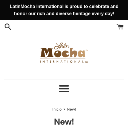
Ir
LatinMocha International is proud to celebrate and
directamente
honor our rich and diverse heritage every day!
al
contenido
Más
›
Inicio
New!
New!