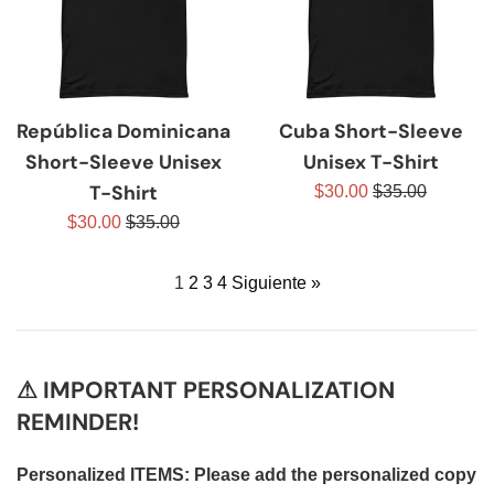
República Dominicana
Cuba Short-Sleeve
Short-Sleeve Unisex
Unisex T-Shirt
T-Shirt
Precio
Precio
$30.00
$35.00
de
habitual
Precio
Precio
$30.00
$35.00
venta
de
habitual
venta
1
2
3
4
Siguiente »
⚠ IMPORTANT PERSONALIZATION
REMINDER!
Personalized ITEMS: Please add the personalized copy