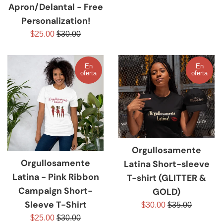
Apron/Delantal - Free
Personalization!
Precio
Precio
$25.00
$30.00
de
habitual
venta
En
En
oferta
oferta
Orgullosamente
Orgullosamente
Latina Short-sleeve
Latina - Pink Ribbon
T-shirt (GLITTER &
Campaign Short-
GOLD)
Sleeve T-Shirt
Precio
Precio
$30.00
$35.00
de
habitual
Precio
Precio
$25.00
$30.00