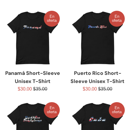
venta
de
habitual
venta
En
En
oferta
oferta
Panamá Short-Sleeve
Puerto Rico Short-
Unisex T-Shirt
Sleeve Unisex T-Shirt
Precio
Precio
Precio
Precio
$30.00
$35.00
$30.00
$35.00
de
habitual
de
habitual
venta
venta
En
En
oferta
oferta