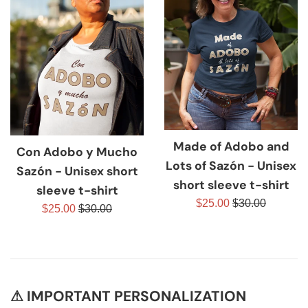
Made of Adobo and
Con Adobo y Mucho
Lots of Sazón - Unisex
Sazón - Unisex short
short sleeve t-shirt
sleeve t-shirt
Prezzo
Prezzo
$25.00
$30.00
Prezzo
Prezzo
$25.00
$30.00
scontato
di
scontato
di
listino
listino
⚠ IMPORTANT PERSONALIZATION