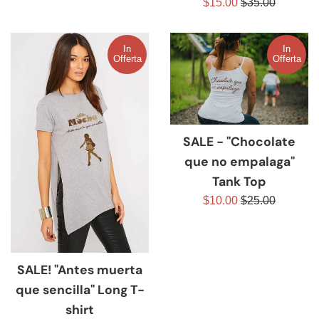
Prezzo
Prezzo
$15.00
$35.00
scontato
di
scontato
di
listino
listino
In
In
Offerta
Offerta
SALE - "Chocolate
que no empalaga"
Tank Top
Prezzo
Prezzo
$10.00
$25.00
scontato
di
listino
SALE! "Antes muerta
que sencilla" Long T-
shirt