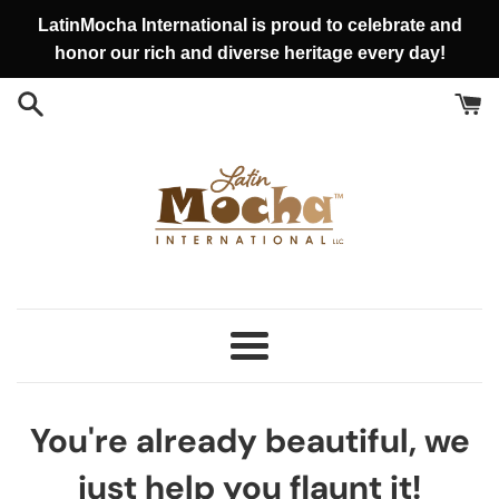
Vai
LatinMocha International is proud to celebrate and
direttamente
honor our rich and diverse heritage every day!
ai
contenuti
LatinMocha
International
Menu
LLC
You're already beautiful, we
just help you flaunt it!