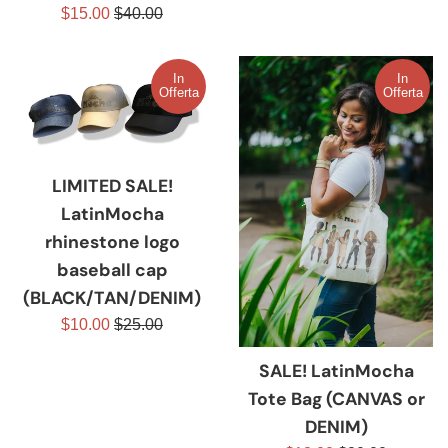
Prezzo
Prezzo
$15.00
$40.00
scontato
di
listino
In
In
Offerta
Offerta
LIMITED SALE!
LatinMocha
rhinestone logo
baseball cap
(BLACK/TAN/DENIM)
Prezzo
Prezzo
$10.00
$25.00
scontato
di
SALE! LatinMocha
listino
Tote Bag (CANVAS or
DENIM)