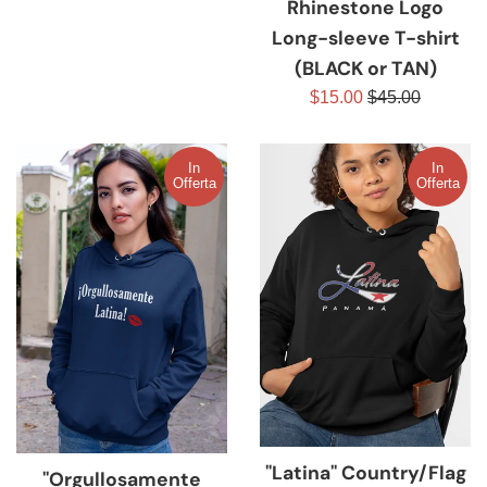
Rhinestone Logo
listino
Long-sleeve T-shirt
(BLACK or TAN)
Prezzo
Prezzo
$15.00
$45.00
scontato
di
listino
In
In
Offerta
Offerta
"Latina" Country/Flag
"Orgullosamente