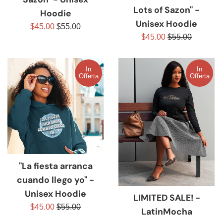
Lots of Sazon" -
Hoodie
Unisex Hoodie
Prezzo
Prezzo
$45.00
$55.00
Prezzo
Prezzo
$45.00
$55.00
scontato
di
scontato
di
listino
listino
In
In
Offerta
Offerta
"La fiesta arranca
cuando llego yo" -
Unisex Hoodie
LIMITED SALE! -
Prezzo
Prezzo
$45.00
$55.00
LatinMocha
scontato
di