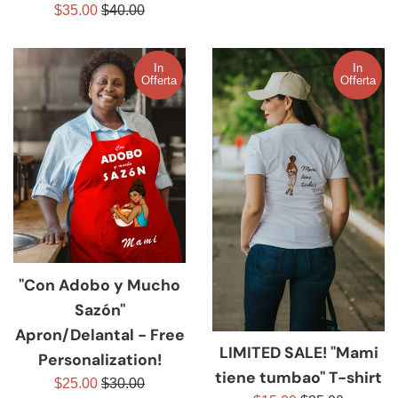
listino
Prezzo
Prezzo
$35.00
$40.00
scontato
di
listino
In
In
Offerta
Offerta
"Con Adobo y Mucho
Sazón"
Apron/Delantal - Free
LIMITED SALE! "Mami
Personalization!
tiene tumbao" T-shirt
Prezzo
Prezzo
$25.00
$30.00