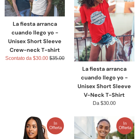
La fiesta arranca
cuando llego yo -
Unisex Short Sleeve
Crew-neck T-shirt
Prezzo
Scontato da $30.00
$35.00
di
La fiesta arranca
listino
cuando llego yo -
Unisex Short Sleeve
V-Neck T-Shirt
Da $30.00
In
In
Offerta
Offerta