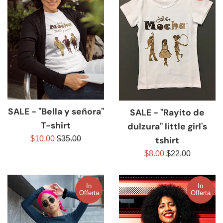
SALE - "Bella y señora"
SALE - "Rayito de
T-shirt
dulzura" little girl's
Prezzo
Prezzo
$10.00
$35.00
tshirt
scontato
di
Prezzo
Prezzo
$8.00
$22.00
listino
scontato
di
listino
In
In
Offerta
Offerta