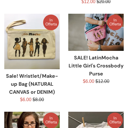
Prezzo
Prezzo
$12.00
$20.00
scontato
di
listino
In
In
Offerta
Offerta
SALE! LatinMocha
Little Girl's Crossbody
Purse
Sale! Wristlet/Make-
Prezzo
Prezzo
$6.00
$12.00
up Bag (NATURAL
scontato
di
CANVAS or DENIM)
listino
Prezzo
Prezzo
$6.00
$8.00
scontato
di
listino
In
In
Offerta
Offerta