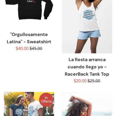
"Orgullosamente
Latina" - Sweatshirt
Prezzo
Prezzo
$40.00
$45.00
scontato
di
La fiesta arranca
listino
cuando llego yo -
RacerBack Tank Top
Prezzo
Prezzo
$20.00
$25.00
scontato
di
listino
In
Offerta