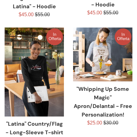
- Hoodie
Latina" - Hoodie
Prezzo
Prezzo
$45.00
$55.00
Prezzo
Prezzo
$45.00
$55.00
scontato
di
scontato
di
listino
listino
In
In
Offerta
Offerta
"Whipping Up Some
Magic"
Apron/Delantal - Free
Personalization!
Prezzo
Prezzo
$25.00
$30.00
"Latina" Country/Flag
scontato
di
- Long-Sleeve T-shirt