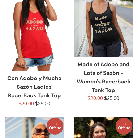
Made of Adobo and
Lots of Sazón -
Con Adobo y Mucho
Women's Racerback
Sazón Ladies'
Tank Top
RacerBack Tank Top
Prezzo
Prezzo
$20.00
$25.00
Prezzo
Prezzo
$20.00
$25.00
scontato
di
scontato
di
listino
listino
In
In
Offerta
Offerta