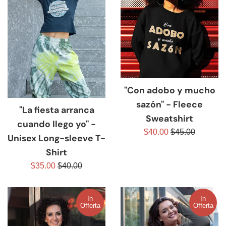
"Con adobo y mucho
sazón" - Fleece
"La fiesta arranca
Sweatshirt
cuando llego yo" -
Prezzo
Prezzo
$40.00
$45.00
Unisex Long-sleeve T-
scontato
di
Shirt
listino
Prezzo
Prezzo
$35.00
$40.00
scontato
di
listino
In
In
Offerta
Offerta