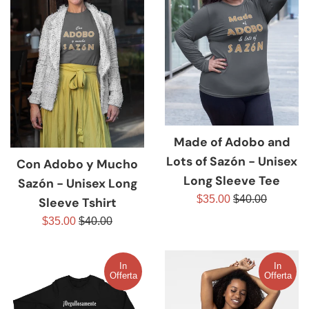
Made of Adobo and
Lots of Sazón - Unisex
Con Adobo y Mucho
Long Sleeve Tee
Sazón - Unisex Long
Prezzo
Prezzo
$35.00
$40.00
Sleeve Tshirt
scontato
di
Prezzo
Prezzo
$35.00
$40.00
listino
scontato
di
listino
In
In
Offerta
Offerta